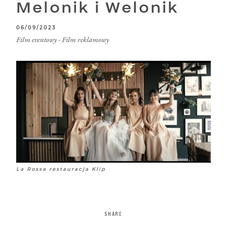
Melonik i Welonik
FOTOGRAFIA
06/09/2023
NANI MEDIA
Film eventowy
-
Film reklamowy
KONTAKT
La Rossa restauracja Klip
SHARE