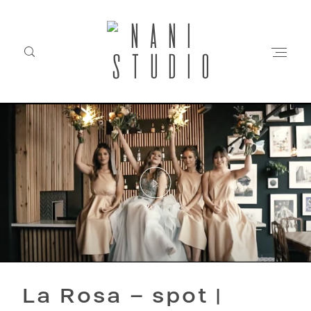
STRONA GŁÓWNA
O NAS
FILM
BLOG
La Rosa – spot |