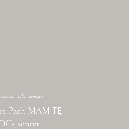
Film eventowy
9/2023
ra Pach MAM TĘ
C- koncert