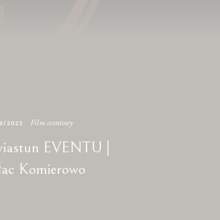
Film eventowy
9/2023
iastun EVENTU |
łac Komierowo