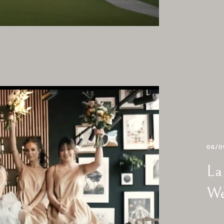
06/0
La
We