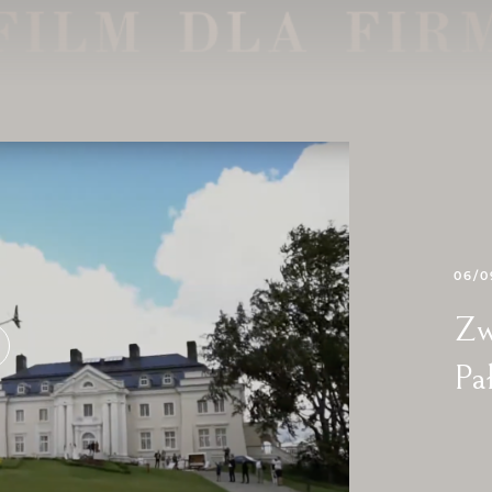
06/0
Zw
Pa