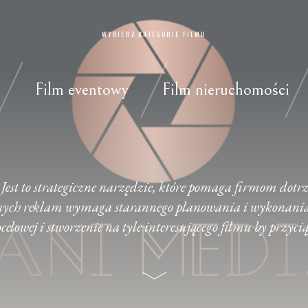
WYBIERZ KATEGORIE FILMU
Film eventowy
Film nieruchomości
Jest to strategiczne narzędzie, które pomaga firmom dot
cznych reklam wymaga starannego planowania i wykonania. 
elowej i stworzenie na tyle interesującego filmu by przyci