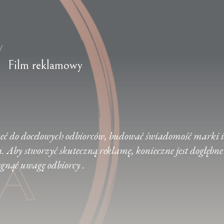
Film reklamowy
rzeć do docelowych odbiorców, budować świadomość marki i
Aby stworzyć skuteczną reklamę, konieczne jest dogłębne
ągnąć uwagę odbiorcy .