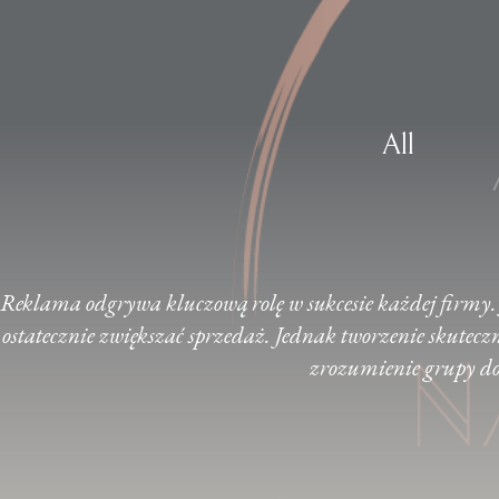
All
Reklama odgrywa kluczową rolę w sukcesie każdej firmy. 
ostatecznie zwiększać sprzedaż. Jednak tworzenie skute
zrozumienie grupy doc