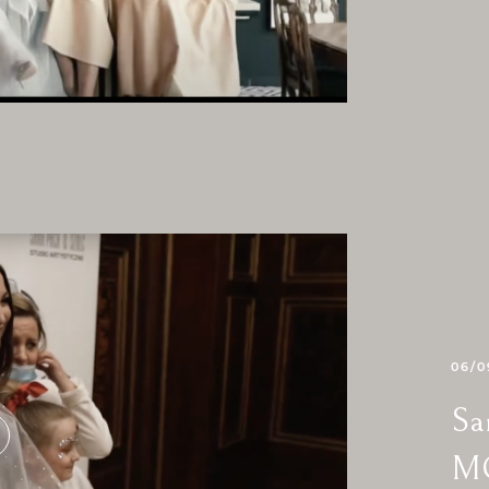
06/0
Sa
MO